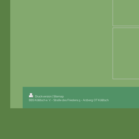
Druckversion
|
Sitemap
BBS Köllitsch e. V. - Straße des Friedens 5 - Arzberg OT Köllitsch