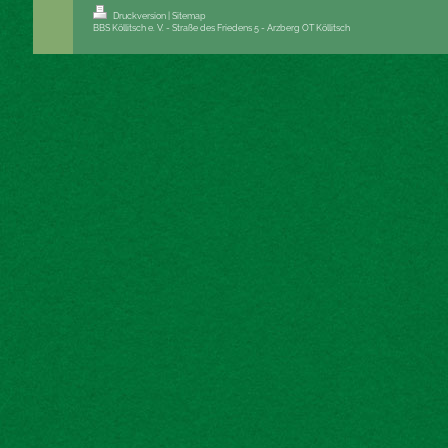
Druckversion
|
Sitemap
BBS Köllitsch e. V. - Straße des Friedens 5 - Arzberg OT Köllitsch