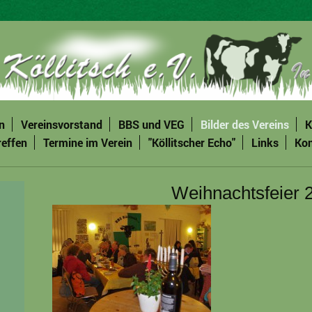
n
Vereinsvorstand
BBS und VEG
Bilder des Vereins
K
reffen
Termine im Verein
"Köllitscher Echo"
Links
Kon
Weihnachtsfeier 