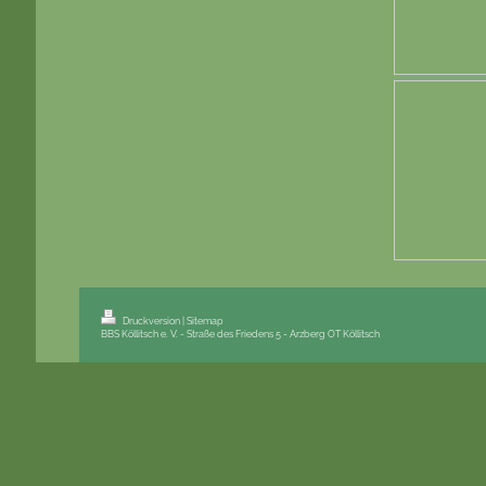
Druckversion
|
Sitemap
BBS Köllitsch e. V. - Straße des Friedens 5 - Arzberg OT Köllitsch